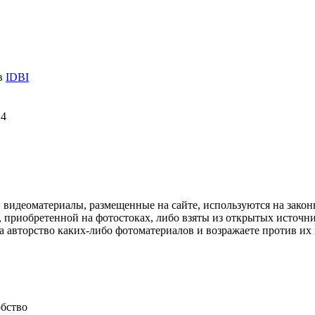
 в
IDBI
24
и видеоматериалы, размещенные на сайте, используются на зако
 приобретенной на фотостоках, либо взяты из открытых источник
авторство каких-либо фотоматериалов и возражаете против их и
обство