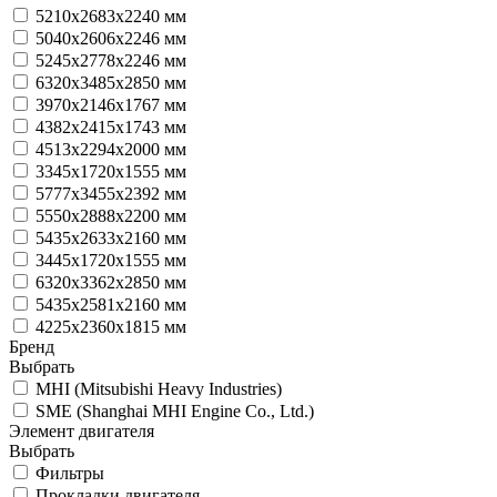
5210х2683х2240 мм
5040х2606х2246 мм
5245х2778х2246 мм
6320х3485х2850 мм
3970x2146x1767 мм
4382х2415х1743 мм
4513х2294х2000 мм
3345х1720х1555 мм
5777х3455х2392 мм
5550х2888х2200 мм
5435х2633х2160 мм
3445х1720х1555 мм
6320х3362х2850 мм
5435х2581х2160 мм
4225х2360х1815 мм
Бренд
Выбрать
MHI (Mitsubishi Heavy Industries)
SME (Shanghai MHI Engine Co., Ltd.)
Элемент двигателя
Выбрать
Фильтры
Прокладки двигателя