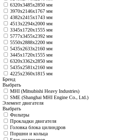
6320х3485х2850 мм
3970x2146x1767 мм
4382х2415х1743 мм
4513х2294х2000 мм
3345х1720х1555 мм
5777х3455х2392 мм
5550х2888х2200 мм
5435х2633х2160 мм
3445х1720х1555 мм
6320х3362х2850 мм
5435х2581х2160 мм
4225х2360х1815 мм
Бренд
Выбрать
MHI (Mitsubishi Heavy Industries)
SME (Shanghai MHI Engine Co., Ltd.)
Элемент двигателя
Выбрать
Фильтры
Прокладки двигателя
Головка блока цилиндров
Поршни и кольца
Блок цилиндров