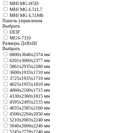
MHI MG-H5D
MHI MG-L51L7
MHI MG-L51M6
Панель управления
Выбрать
DEIF
MGS-7310
Размеры ДхВхШ
Выбрать
6800х3646х2374 мм
6201х3060х2377 мм
5861х2935х2280 мм
3600х1935х1710 мм
3725х1935х1710 мм
4025х1955х1810 мм
4060х2100х1715 мм
4330х2360х1815 мм
4595х2495х2155 мм
4655х2585х2160 мм
4500х2294х2056 мм
5210х2683х2240 мм
5040х2606х2246 мм
5245х2778х2246 мм