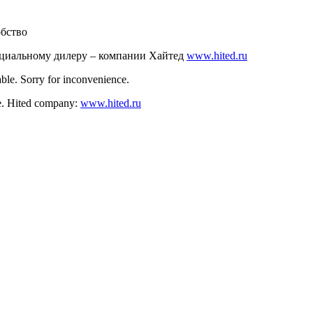
обство
ициальному дилеру – компании Хайтед
www.hited.ru
ble. Sorry for inconvenience.
nce. Hited company:
www.hited.ru