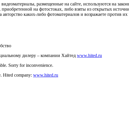
и видеоматериалы, размещенные на сайте, используются на зако
 приобретенной на фотостоках, либо взяты из открытых источник
авторство каких-либо фотоматериалов и возражаете против их и
обство
ициальному дилеру – компании Хайтед
www.hited.ru
ble. Sorry for inconvenience.
nce. Hited company:
www.hited.ru