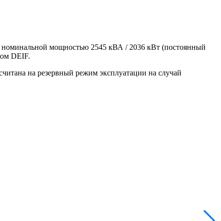
и номинальной мощностью 2545 кВА / 2036 кВт (постоянный
ком DEIF.
считана на резервный режим эксплуатации на случай
M
з