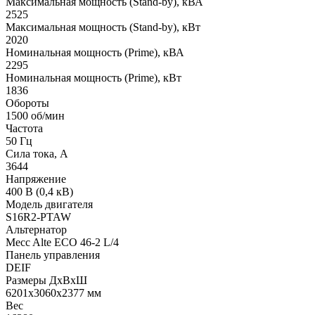
Максимальная мощность (Stand-by), кВА
2525
Максимальная мощность (Stand-by), кВт
2020
Номинальная мощность (Prime), кВА
2295
Номинальная мощность (Prime), кВт
1836
Обороты
1500 об/мин
Частота
50 Гц
Сила тока, А
3644
Напряжение
400 В (0,4 кВ)
Модель двигателя
S16R2-PTAW
Альтернатор
Mecc Alte ECO 46-2 L/4
Панель управления
DEIF
Размеры ДхВхШ
6201х3060х2377 мм
Вес