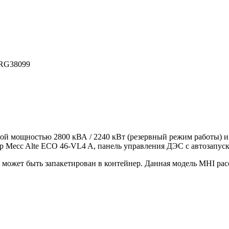
RG38099
ной мощностью 2800 кВА / 2240 кВт (резервный режим работы) 
ор Mecc Alte ECO 46-VL4 A, панель управления ДЭС с автозапус
может быть запакетирован в контейнер. Данная модель MHI рас