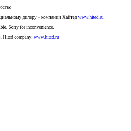
обство
ициальному дилеру – компании Хайтед
www.hited.ru
ble. Sorry for inconvenience.
nce. Hited company:
www.hited.ru