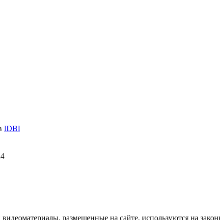
 в
IDBI
24
и видеоматериалы, размещенные на сайте, используются на зако