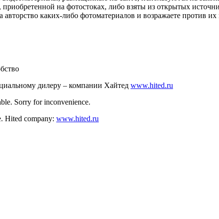
 приобретенной на фотостоках, либо взяты из открытых источник
авторство каких-либо фотоматериалов и возражаете против их и
обство
ициальному дилеру – компании Хайтед
www.hited.ru
ble. Sorry for inconvenience.
nce. Hited company:
www.hited.ru