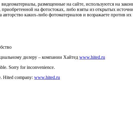
и видеоматериалы, размещенные на сайте, используются на зако
 приобретенной на фотостоках, либо взяты из открытых источник
авторство каких-либо фотоматериалов и возражаете против их и
обство
ициальному дилеру – компании Хайтед
www.hited.ru
ble. Sorry for inconvenience.
nce. Hited company:
www.hited.ru