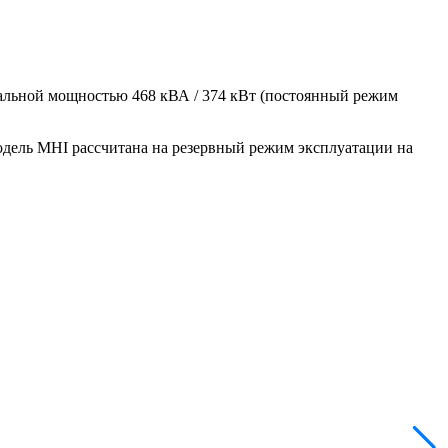
альной мощностью 468 кВА / 374 кВт (постоянный режим
одель MHI рассчитана на резервный режим эксплуатации на
M
з