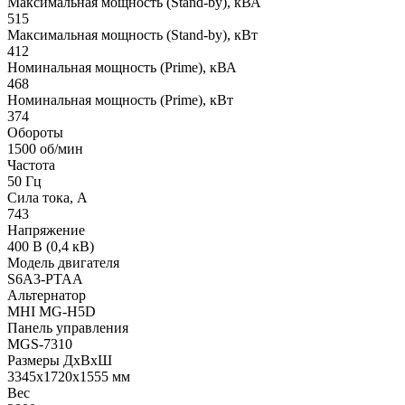
Максимальная мощность (Stand-by), кВА
515
Максимальная мощность (Stand-by), кВт
412
Номинальная мощность (Prime), кВА
468
Номинальная мощность (Prime), кВт
374
Обороты
1500 об/мин
Частота
50 Гц
Сила тока, А
743
Напряжение
400 В (0,4 кВ)
Модель двигателя
S6A3-PTAA
Альтернатор
MHI MG-H5D
Панель управления
MGS-7310
Размеры ДхВхШ
3345х1720х1555 мм
Вес