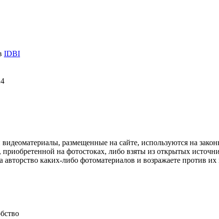
 в
IDBI
24
и видеоматериалы, размещенные на сайте, используются на зако
 приобретенной на фотостоках, либо взяты из открытых источник
авторство каких-либо фотоматериалов и возражаете против их и
обство