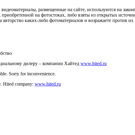
и видеоматериалы, размещенные на сайте, используются на зако
 приобретенной на фотостоках, либо взяты из открытых источник
авторство каких-либо фотоматериалов и возражаете против их и
обство
ициальному дилеру – компании Хайтед
www.hited.ru
ble. Sorry for inconvenience.
nce. Hited company:
www.hited.ru