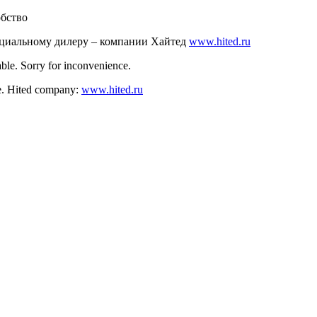
обство
ициальному дилеру – компании Хайтед
www.hited.ru
ble. Sorry for inconvenience.
nce. Hited company:
www.hited.ru