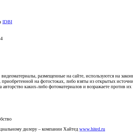
 в
IDBI
24
и видеоматериалы, размещенные на сайте, используются на зако
 приобретенной на фотостоках, либо взяты из открытых источник
авторство каких-либо фотоматериалов и возражаете против их и
обство
ициальному дилеру – компании Хайтед
www.hited.ru