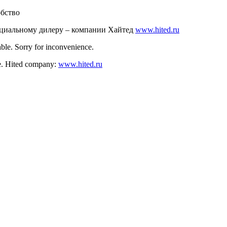
обство
ициальному дилеру – компании Хайтед
www.hited.ru
ble. Sorry for inconvenience.
nce. Hited company:
www.hited.ru